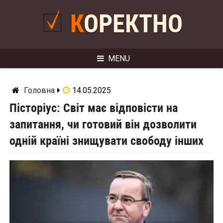
Skip
to
КОРЕКТНО
content
MENU
Головна
14.05.2025
Пісторіус: Світ має відповісти на
запитання, чи готовий він дозволити
одній країні знищувати свободу інших