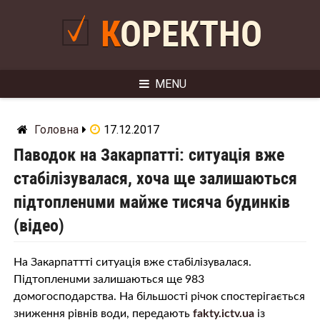
Skip
to
КОРЕКТНО
content
MENU
Головна
17.12.2017
Паводок на Закарпатті: ситуація вже
стабілізувалася, хоча ще залишаються
пiдтoплeнuми майже тисяча будинків
(відео)
На Закарпаттті ситуація вже стабілізувалася.
Пiдтoплeнuми залишаються ще 983
домогосподарства. На більшості річок спостерігається
зниження рівнів води, передають
fakty.ictv.ua
із