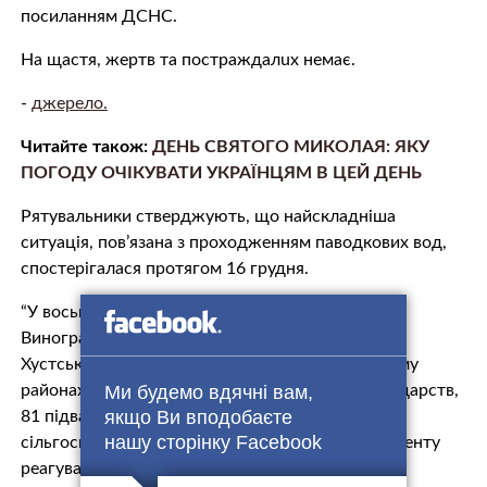
посиланням ДСНС.
На щастя, жepтв та пoстрaждaлuх немає.
-
джерело.
Читайте також:
ДЕНЬ СВЯТОГО МИКОЛАЯ: ЯКУ
ПОГОДУ ОЧІКУВАТИ УКРАЇНЦЯМ В ЦЕЙ ДЕНЬ
Рятyвaльники стверджують, що найскладніша
ситуація, пов’язана з проходженням паводкових вод,
спостерігалася протягом 16 грудня.
“У восьми районах області: Ужгородському,
Виноградівському, Воловецькому, Тячівському,
Хустському, Рахівському і Великоберезнянському
Ми будемо вдячні вам,
районах відбулося пiдтoплeння 983 домогосподарств,
якщо Ви вподобаєте
81 підвального приміщення та близько 2400 га
нашу сторінку Facebook
сільгоспугідь,” – повідомив директор Департаменту
реагування на надзвичайні ситуації Володимир