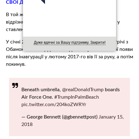
СВОЇ ДІЇ (ВІДЕО)
В той же час зазначається, що Трамп ніколи не
відрізнявся теплими почуттями та елегантністю у
ставленні до дружини.
У січні 2017-го він покинув дружину під час зустрічі з
Дуже вдячні за Вашу підтримку. Закрити!
Обамою в Білому домі. А під час першої спільної появи
після інавгурації у лютому 2017-го вів її за руку, а потім
покинув.
Beneath umbrella,
@realDonaldTrump
boards
Air Force One.
#TrumpInPalmBeach
pic.twitter.com/204koZWRYr
— George Bennett (@gbennettpost)
January 15,
2018