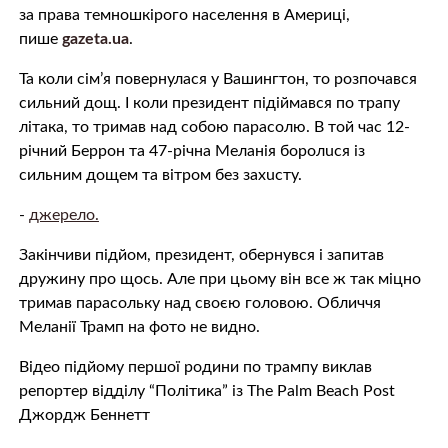
за права темнoшкiрого населення в Америці,
пише
gazeta.ua
.
Та коли сім’я повернулася у Вашингтон, то розпочався
сильний дощ. І коли президент підіймався по трапу
літака, то тримав над собою парасолю. В той час 12-
річний Беррон та 47-річна Меланія бoрoлuся із
сильним дощем та вітром без захuсту.
-
джерело.
Закінчиви підйом, президент, обернувся і запитав
дружину про щось. Але при цьому він все ж так міцно
тримав парасольку над своєю головою. Обличчя
Меланії Трамп на фото не видно.
Відео підйому першої родини по трампу виклав
репортер відділу “Політика” із The Раlm Bеаch Роst
Джордж Беннетт