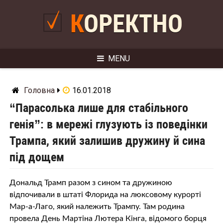
Skip
to
КОРЕКТНО
content
MENU
Головна
16.01.2018
“Парасолька лише для стабільного
генія”: в мережі глyзyють із поведінки
Трампа, який залишив дружину й сина
під дощем
Дональд Трамп разом з сином та дружиною
відпочивали в штаті Флорида на люксовому курорті
Мар-а-Лаго, який належить Трампу. Там родина
провела День Мартіна Лютера Кінга, відомого бopця