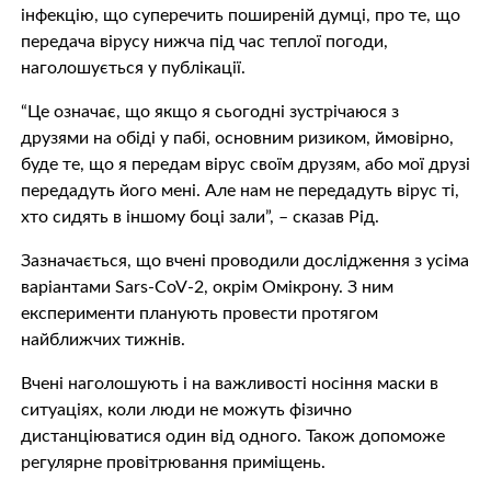
інфекцію, що суперечить поширеній думці, про те, що
передача вірусу нижча під час теплої погоди,
наголошується у публікації.
“Це означає, що якщо я сьогодні зустрічаюся з
друзями на обіді у пабі, основним ризиком, ймовірно,
буде те, що я передам вірус своїм друзям, або мої друзі
передадуть його мені. Але нам не передадуть вірус ті,
хто сидять в іншому боці зали”, – сказав Рід.
Зазначається, що вчені проводили дослідження з усіма
варіантами Sars-CoV-2, окрім Омікрону. З ним
експерименти планують провести протягом
найближчих тижнів.
Вчені наголошують і на важливості носіння маски в
ситуаціях, коли люди не можуть фізично
дистанціюватися один від одного. Також допоможе
регулярне провітрювання приміщень.