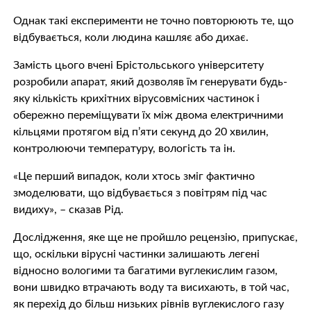
Однак такі експерименти не точно повторюють те, що
відбувається, коли людина кашляє або дихає.
Замість цього вчені Брістольського університету
розробили апарат, який дозволяв їм генерувати будь-
яку кількість крихітних вірусовмісних частинок і
обережно переміщувати їх між двома електричними
кільцями протягом від п’яти секунд до 20 хвилин,
контролюючи температуру, вологість та ін.
«Це перший випадок, коли хтось зміг фактично
змоделювати, що відбувається з повітрям під час
видиху», – сказав Рід.
Дослідження, яке ще не пройшло рецензію, припускає,
що, оскільки вірусні частинки залишають легені
відносно вологими та багатими вуглекислим газом,
вони швидко втрачають воду та висихають, в той час,
як перехід до більш низьких рівнів вуглекислого газу