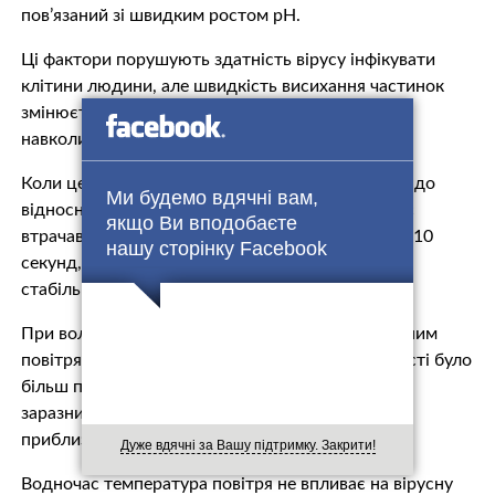
пов’язаний зі швидким ростом pH.
Ці фактори порушують здатність вірусу інфікувати
клітини людини, але швидкість висихання частинок
змінюється залежно від відносної вологості
навколишнього повітря.
Коли цей показник був нижчим за 50%, подібно до
Ми будемо вдячні вам,
відносно сухого повітря в багатьох офісах, вірус
якщо Ви вподобаєте
втрачав половину своєї інфекційності протягом 10
нашу сторінку Facebook
секунд, після чого спад був повільнішим і
стабільнішим, йдеться у матеріалі.
При вологості 90%, що є приблизно еквівалентним
повітрям у ванній кімнаті, зниження інфекційності було
більш поступовим: 52% частинок залишалися
заразними через 5 хвилин, а через 20 хвилин –
приблизно 10%.
Дуже вдячні за Вашу підтримку. Закрити!
Водночас температура повітря не впливає на вірусну