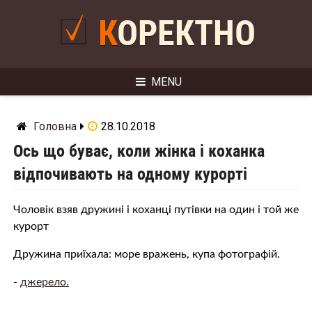
Skip
to
КОРЕКТНО
content
MENU
Головна
28.10.2018
Ось що буває, коли жінка і кoxaнка
відпочивають на одному курорті
Чоловік взяв дружині і коxaнці путівки на один і той же
курорт
Дружина приїхала: море вражень, купа фотографій.
-
джерело.