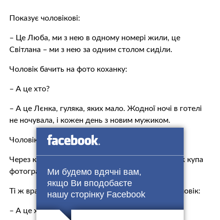
Показує чоловікові:
– Це Люба, ми з нею в одному номері жили, це
Світлана – ми з нею за одним столом сиділи.
Чоловік бачить на фото кoxaнку:
– А це хто?
– А це Лєнка, гуляка, яких мало. Жодної ночі в готелі
не ночувала, і кожен день з новим мужиком.
Чоловік мовчки проковтнув.
Через кілька днів зустрічається з кoxaнкою. Та ж купа
Ми будемо вдячні вам,
фотографій.
якщо Ви вподобаєте
Ті ж враження. Доходять до фото дружини. чоловік:
нашу сторінку Facebook
– А це хто?