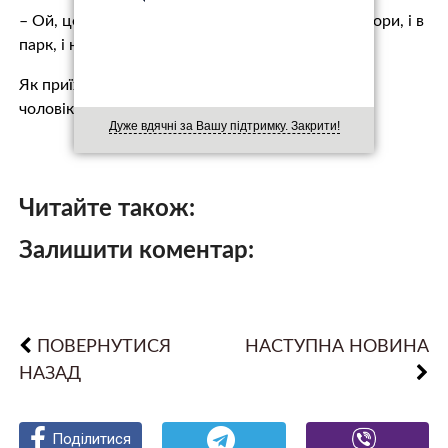
– Ой, це Таня. Така жінка! Ми її і в ресторан, і в гори, і в
парк, і на шашлики запрошували. Вона ні в яку.
Як приїхала з чоловіком, так все з чоловіком і з
чоловіком. І від нього – ні на крок!
Дуже вдячні за Вашу підтримку. Закрити!
Читайте також:
Залишити коментар:
ПОВЕРНУТИСЯ
НАСТУПНА НОВИНА
НАЗАД
Поділитися