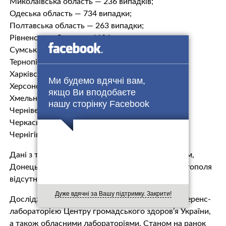
Миколаївська область — 236 випадків;
Одеська область — 734 випадки;
Полтавська область — 263 випадки;
Рівненська область — 1104 випадки;
Сумська область — 161 випадок;
Тернопільська область — 1065 випадків;
Харківська область — 773 випадки;
Ми будемо вдячні вам,
Херсонська область — 167 випадків;
якщо Ви вподобаєте
Хмельницька область — 235 випадків;
нашу сторінку Facebook
Чернівецька область — 2647 випадків;
Черкаська область — 363 випадки;
Чернігівська область — 105 випадків.
Дані з тимчасово окупованих територій АР Крим,
Донецької, Луганської областей та міста Севастополя
відсутні.
Дуже вдячні за Вашу підтримку. Закрити!
Дослідження проводилися вірусологічною референс-
лабораторією Центру громадського здоров’я України,
а також обласними лабораторіями. Станом на ранок