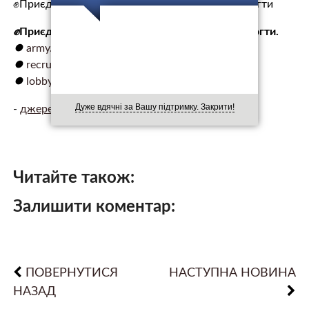
✊Приєднуйся до Збройних Сил! Обирай перемогти
✊
Приєднуйся до Збройних Сил! Обирай перемогти.
⏺️
army.gov.ua/
⏺️
recruiting.mod.gov.ua/
чи
⏺️
lobbyx.army/
Дуже вдячні за Вашу підтримку. Закрити!
-
джерело.
Читайте також:
Залишити коментар:
ПОВЕРНУТИСЯ
НАСТУПНА НОВИНА
НАЗАД