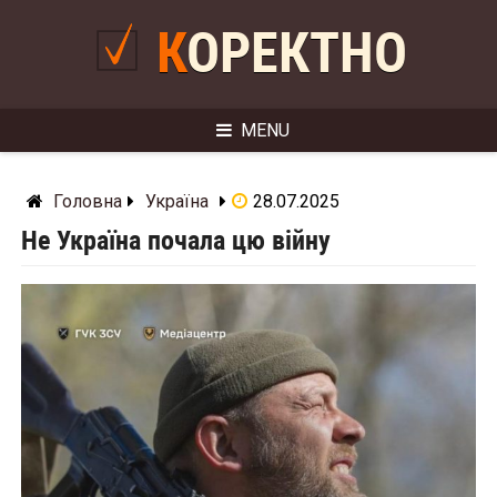
Skip
to
КОРЕКТНО
content
MENU
Головна
Україна
28.07.2025
Не Україна почала цю війну