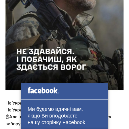
Не Україна відкрила вогонь.
Ми будемо вдячні вам,
Не Україна першою перетнула чужий кордон.
якщо Ви вподобаєте
☝️Але це не означає, що в нас зовсім не лишилося
нашу сторінку Facebook
вибору.