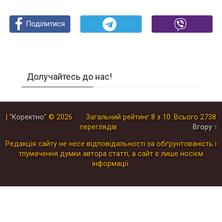
Поділитися
Поділитися
Поділитися
Долучайтесь до нас!
| "
Коректно
"
© 2026
Загальний рейтинг
8
з
10
.
Всього
2738
переглядів
Вгору ↑
Редакція сайту не несе відповідальності за обґрунтованість і
тлумачення думки автора статті, а сайт є лише носієм
інформації.