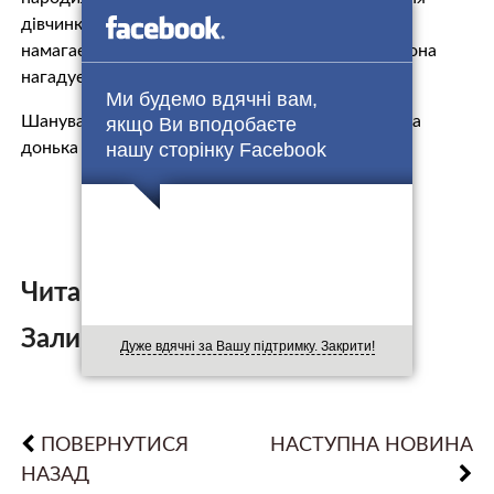
дівчинка з характером, відстоює свої права і
намагається досягати всього, чого хоче. І цим вона
нагадує мене”, – написала зіркова матуся.
Ми будемо вдячні вам,
Шанувальники погодились із Надією, що 5-річна
якщо Ви вподобаєте
донька зовні дійсно більше схожа на батька.
нашу сторінку Facebook
Читайте також:
Залишити коментар:
Дуже вдячні за Вашу підтримку. Закрити!
ПОВЕРНУТИСЯ
НАСТУПНА НОВИНА
НАЗАД