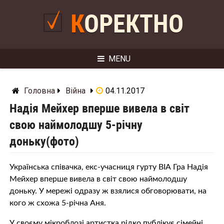
Skip
to
КОРЕКТНО
content
MENU
Головна
Війна
04.11.2017
Надія Мейхер вперше вивела в світ
свою наймолодшу 5-річну
доньку(фото)
Українська співачка, екс-учасниця гурту ВІА Гра Надія
Мейхер вперше вивела в світ свою наймолодшу
доньку. У мережі одразу ж взялися обговорювати, на
кого ж схожа 5-річна Аня.
У своєму мікроблозі артистка рідко публікує сімейні