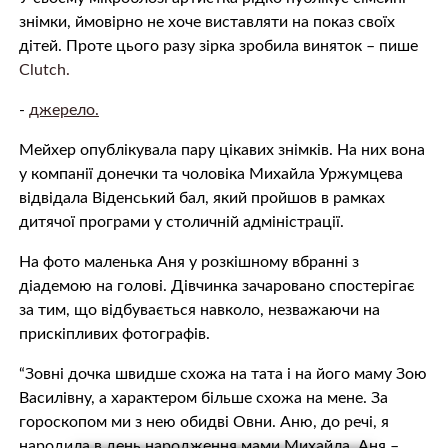
знімки, ймовірно не хоче виставляти на показ своїх
дітей. Проте цього разу зірка зробила виняток – пише
Сlutch.
-
джерело.
Мейхер опублікувала пару цікавих знімків. На них вона
у компанії донечки та чоловіка Михайла Уржумцева
відвідала Віденський бал, який пройшов в рамках
дитячої програми у столичній адміністрації.
На фото маленька Аня у розкішному вбранні з
діадемою на голові. Дівчинка зачаровано спостерігає
за тим, що відбувається навколо, незважаючи на
прискіпливих фотографів.
“Зовні дочка швидше схожа на тата і на його маму Зою
Василівну, а характером більше схожа на мене. За
гороскопом ми з нею обидві Овни. Аню, до речі, я
народила в день народження мами Михайла. Аня –