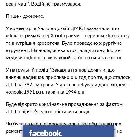
реанімації. Водій не травмувався.
Пише -
джерело.
У коментарі в Ужгородській ЦМКЛ зазначили, що
жінка отримала серйозні травми – перелом кісток тазу
та внутрішня кровотеча. Було проведено хірургічне
втручання. На жаль, жінка втратила дитину. Її стан
медики оцінюють як важкий та борються за життя.
У патрульній поліції Закарпаття повідомили, що
виклик надійшов приблизно о 6 год про те, що сталось
ДТП на 792 км траси. У авто перебували двоє людей –
чоловік 1991 р.н. та жінка 1994 р.н.
Буде відкрито кримінальне провадження за фактом
ДТП, слідчі з’ясують обставини події.
Чи були на місці огороджувальні засоби, знаки про
ремонт дороги та об’їзд чи водій “Mersedes Vito” не