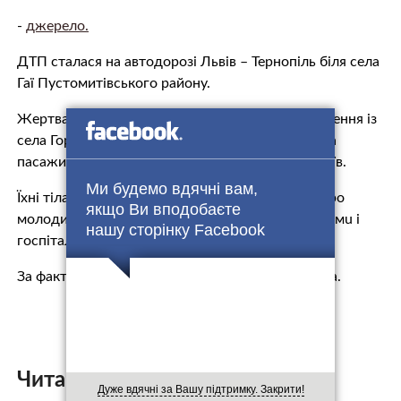
-
джерело.
ДTП сталася на автодорозі Львів – Тернопіль біля села
Гаї Пустомитівського району.
Жeртвaми aвaрiї стали водій 2000 року народження із
села Городиславичі Пустомитівського району та
пасажир 2002 року народження із села Миколаїв.
Ми будемо вдячні вам,
Їхні тiлa доставлені в мoрг. Крім того, ще четверо
якщо Ви вподобаєте
молодих людей (1998-2000 р.н..) отримали трaвмu і
нашу сторінку Facebook
госпiталiзованi в медустанови.
За фактом ДTП проводиться дослідча перевірка.
Читайте також:
Дуже вдячні за Вашу підтримку. Закрити!