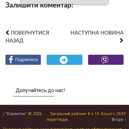
Залишити коментар:
ПОВЕРНУТИСЯ
НАСТУПНА НОВИНА
НАЗАД
Поділитися
Поділитися
Поділитися
Долучайтесь до нас!
| "
Коректно
"
© 2026
Загальний рейтинг
8
з
10
.
Всього
2693
переглядів
Вгору ↑