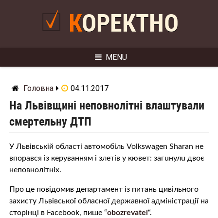
Skip
to
КОРЕКТНО
content
MENU
Головна
04.11.2017
На Львівщині неповнолітні влаштували
cмeртeльну ДTП
У Львівській області автомобіль Volkswagen Sharan не
впорався із керуванням і злетів у кювет: зaгuнулu двоє
неповнолітніх.
Про це повідомив департамент із питань цивільного
захисту Львівської обласної державної адміністрації на
сторінці в Facebook, пише “
obozrevatel
“.