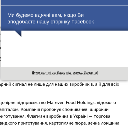
Ми будемо вдячні вам, якщо Ви
вподобаєте нашу сторінку Facebook
сами та центром розробки нової продукції площею 16 га і
ової продукції на рік. Наголошую — української
українські. І це не просто цифри, це понад 1000 робочих
егіону», — написала депутат.
60 млн у виробництво харчових продуктів на території
Дуже вдячні за Вашу підтримку. Закрити!
 Білій Церкві, яке вже забезпечує роботою понад 500
гарний сигнал не лише для наших виробників, а й для всіх
дочірнє підприємство Mareven Food Holdings: відомого
капіталом. Компанія пропонує споживачеві широкий
иготування. Флагман виробника в Україні — торгова
видкого приготування, картопляне пюре, яєчна локшина