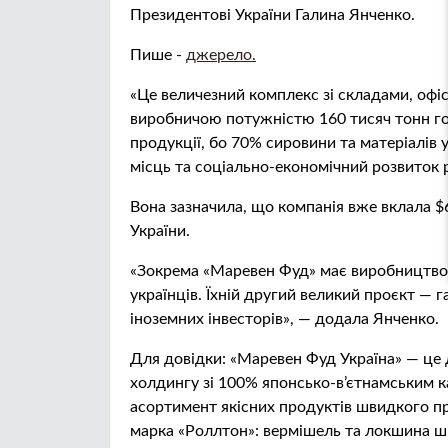
Президентові України Галина Янченко.
Пише -
джерело.
«Це величезний комплекс зі складами, офі
виробничою потужністю 160 тисяч тонн гот
продукції, бо 70% сировини та матеріалів 
місць та соціально-економічний розвиток р
Вона зазначила, що компанія вже вклала $
України.
«Зокрема «Маревен Фуд» має виробництво у
українців. Їхній другий великий проєкт — 
іноземних інвесторів», — додала Янченко.
Для довідки: «Маревен Фуд Україна» — це 
холдингу зі 100% японсько-в’єтнамським 
асортимент якісних продуктів швидкого пр
марка «Роллтон»: вермішель та локшина ш