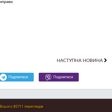
иправи.
НАСТУПНА НОВИНА
Поділитися
Поділитися
.
Всього
83711
переглядів