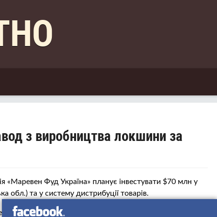
КТНО
авод з виробництва локшини за
я «Маревен Фуд Україна» планує інвестувати $70 млн у
ка обл.) та у систему дистрибуції товарів.
екретар Національної інвестиційної ради при