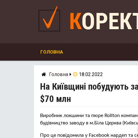
Skip
to
КОРЕ
content
ГОЛОВНА
Головна
18.02.2022
На Київщині побудують з
$70 млн
Виробник локшини та пюре Rollton компані
будівництво заводу в м.Біла Церква (Київсь
Про це повідомила у Facebook нардеп та с