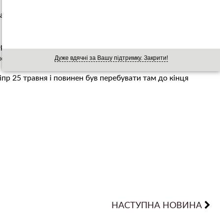
асиль Войчук помер у понеділок вранці після купання в
ря, втратив свідомість і впав у воду. Швидка допомога
їнець помер по дорозі. Причина смерті поки невідома.
Дуже вдячні за Вашу підтримку. Закрити!
пр 25 травня і повинен був перебувати там до кінця
НАСТУПНА НОВИНА