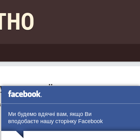
КТНО
ку помер українець
кий турист.
Ми будемо вдячні вам, якщо Ви
вподобаєте нашу сторінку Facebook