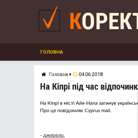
Skip
to
КОРЕ
content
ГОЛОВНА
Головна
04.06.2018
На Кіпрі під час відпочин
На Кіпрі в місті Айя-Напа загинув українсь
Про це повідомляє Сyprus mail.
-
джерело.