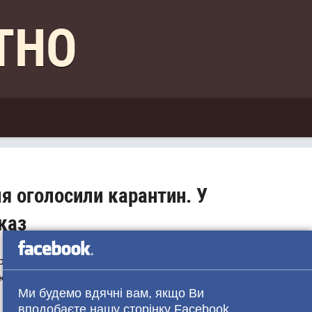
КТНО
я оголосили карантин. У
каз
ра на сказ, покусала тернополянку. За розслідування
місія. Після аналізів засідання члени комісії вирішили
Ми будемо вдячні вам, якщо Ви
вподобаєте нашу сторінку Facebook