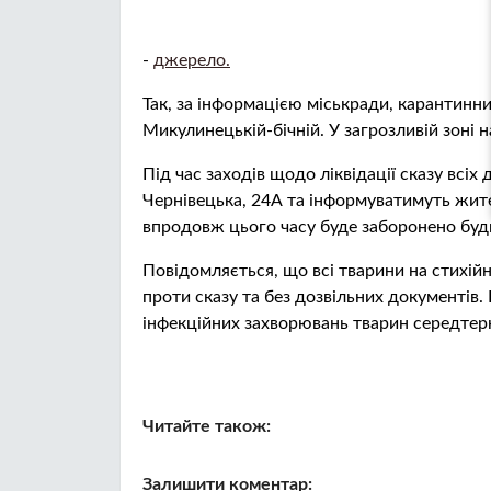
-
джерело.
Так, за інформацією міськради, карантинн
Микулинецькій-бічній. У загрозливій зоні 
Під час заходів щодо ліквідації сказу всі
Чернівецька, 24А та інформуватимуть жит
впродовж цього часу буде заборонено будь
Повідомляється, що всі тварини на стихійн
проти сказу та без дозвільних документів
інфекційних захворювань тварин середтерн
Читайте також:
Залишити коментар: