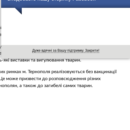
ий режим оголошено на вул. Микулинецькій та
наразі знаходяться вулиці Фестивальна та Молодіжна.
х домашніх тварин вакцинуватимуть, за адресою вул.
Дуже вдячні за Вашу підтримку. Закрити!
елів щодо заходів попередження сказу. А також,
-які виставки та вигулювання тварин.
их ринках м. Тернополя реалізовуються без вакцинації
. Це може призвести до розповсюдження різних
ополян, а також до загибелі самих тварин.