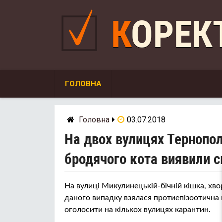
Skip
to
КОРЕ
content
ГОЛОВНА
Головна
03.07.2018
На двох вулицях Тернопол
бродячого кота виявили с
На вулиці Микулинецькій-бічній кішка, хво
даного випадку взялася протиепізоотична ко
оголосити на кількох вулицях карантин.