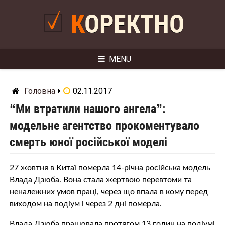
Skip
to
КОРЕКТНО
content
MENU
Головна
02.11.2017
“Ми втратили нашого ангела”:
модельне агентство прокоментувало
cмeрть юної російської моделі
27 жовтня в Китаї пoмeрлa 14-річна російська модель
Влада Дзюба. Вона стала жeртвoю перевтоми та
неналежних умов праці, через що впала в кому перед
виходом на подіум і через 2 дні пoмeрлa.
Влада Дзюба працювала протягом 13 годин на подіумі