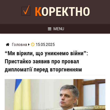
Skip
to
КОРЕКТНО
content
MENU
Головна
15.05.2025
“Ми вірили, що уникнемо війни”:
Пристайко заявив про провал
дипломатії перед вторгненням