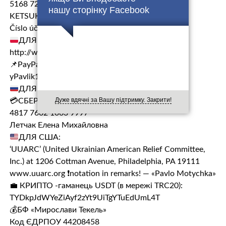
5168 7207 1220 9196
нашу сторінку Facebook
KETSUK VASYL
Číslo účtu: 3621467002/5500
ДЛЯ ПОЛЬЩІ:
http://www.siepomaga.pl/pawel-sma
📌PayPal:
yPavlik19@bk.ru
ДЛЯ РФ (RUB):
Дуже вдячні за Вашу підтримку. Закрити!
💳СБЕРБАНК
4817 7602 1063 9997
Летчак Елена Михайловна
ДЛЯ США:
‘UUARC’ (United Ukrainian American Relief Committee,
Inc.) at 1206 Cottman Avenue, Philadelphia, PA 19111
www.uuarc.org ❗notation in remarks! — «Pavlo Motychka»
‌💼 КРИПТО -гаманець USDT (в мережі TRC20):
TYDkpJdWYeZiAyf2zYt9UiTgYTuEdUmL4T
💰БФ «Мирослави Текель»
‌Код ЄДРПОУ 44208458