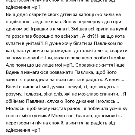
перетворити ніч на спокій, а життя на радість від
здійснення мрії
Ви щодня сварите своїх дітей за капощі?Бо виліз на
підвіконня і ледь не впав. Знову перевернув до гори
дригом всі іграшки в кімнаті. Змішав всі крупи на кухні
та розсипав борошно по всій хаті. А кіт?! Навіщо кота
купати в унітазі?! Я дуже хочу бігати за Павликом по
хаті, наступаючи на розкидані деталькі з лего, сварити
за помальовані стіни, мазати зеленкою розбиті коліна..
Але поки що це лише мої мрії.. Справжнє життя інше.
Вдень я намагаюся розважати Павлика, щоб його
заняття проходили на позитиві та в радість. А вночі…
Вночі є лише я і мої думки.. пекучі, ті, що зводять з
розуму..і сльози..ріки сліз, які не можливо спинити… Я
обіймаю Павлика, слухаю його дихання і молюсь…
Молюсь, щоб знову настав ранок і я побачила усмішку
свого сміхотунчика! Молю вас, благаю, допоможіть
перетворити ніч на спокій, а життя на радість від
здійснення мрії