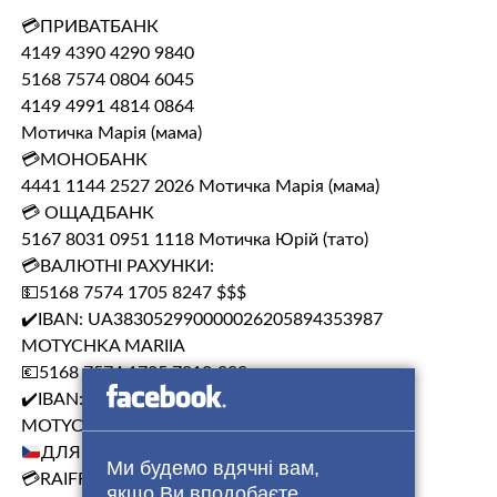
💳ПРИВАТБАНК
4149 4390 4290 9840
5168 7574 0804 6045
4149 4991 4814 0864
Мотичка Марія (мама)
💳МОНОБАНК
4441 1144 2527 2026 Мотичка Марія (мама)
💳 ОЩАДБАНК
5167 8031 0951 1118 Мотичка Юрій (тато)
💳ВАЛЮТНІ РАХУНКИ:
💵5168 7574 1705 8247 $$$
✔️IBAN: UA383052990000026205894353987
MOTYCHKA MARIIA
💶5168 7574 1705 7918 €€€
✔️IBAN: UA883052990000026203894354513
MOTYCHKA MARIIA
ДЛЯ ЧЕХІЇ:
Ми будемо вдячні вам,
💳RAIFFEISEN BANK
якщо Ви вподобаєте