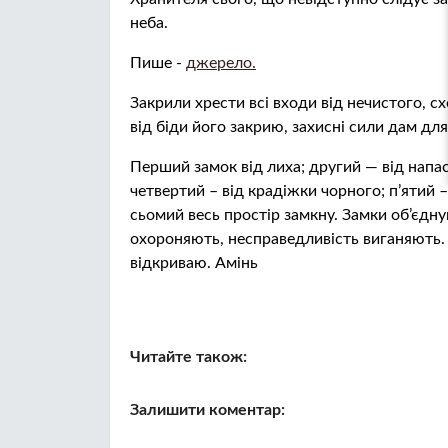
неба.
Пише -
джерело.
Закрили хрести всі входи від нечистого, сх
від біди його закрию, захисні сили дам дл
Перший замок від лиха; другий — від напаст
четвертий – від крадіжки чорного; п’ятий 
сьомий весь простір замкну. Замки об’єдн
охороняють, несправедливість виганяють. 
відкриваю. Амінь
Читайте також:
Залишити коментар: