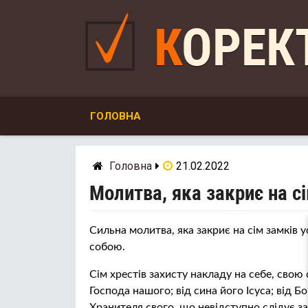
Skip
to
КОРЕ
content
ГОЛОВНА
Головна
21.02.2022
Молитва, яка закриє на сі
Сильна молитва, яка закриє на сім замків ус
собою.
Сім хрестів захисту накладу на себе, свою
Господа нашого; від сина його Ісуса; від 
Хранителя свого, що невідступно слідує за