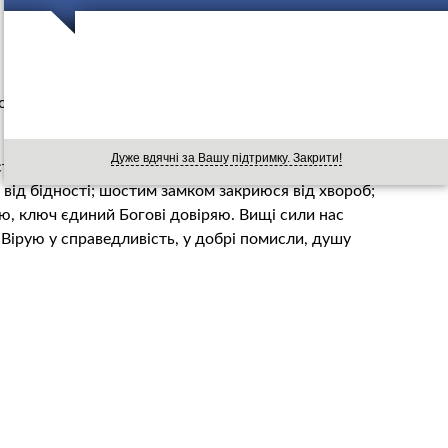
овали нас від лукавого. Сім замків на будинок накладу,
я спокою і комфорту нашого.
Дуже вдячні за Вашу підтримку. Закрити!
і бідності та бездолля; третій – від сліз пролитих гірких;
– від бідності; шостим замком закриюся від хвороб;
ую, ключ єдиний Богові довіряю. Вищі сили нас
Вірую у справедливість, у добрі помисли, душу