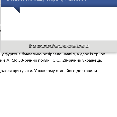
ся.
ків Daily Iveco, що їхав у напрямку Сало, на повороті
рухалася вантажівка із підйомним краном, за її кермом був
Дуже вдячні за Вашу підтримку. Закрити!
у фургона буквально розірвало навпіл, а двоє із трьох
є A.R.P, 53-річний поляк і С.С., 28-річний українець.
далося врятувати. У важкому стані його доставили