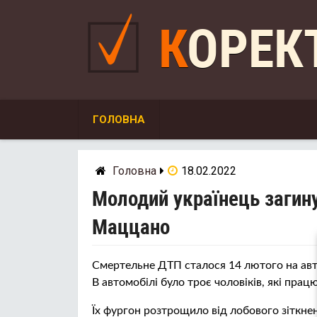
Skip
to
КОРЕ
content
ГОЛОВНА
Головна
18.02.2022
Молодий українець загинув
Маццано
Смертельне ДТП сталося 14 лютого на авт
В автомобілі було троє чоловіків, які прац
Їх фургон розтрощило від лобового зіткне