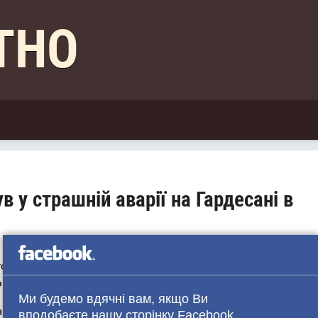
КТНО
 у страшній аварії на Гардесані в
остраді 45 біс поблизу Маццано.
ювали в Італії будівельниками.
Ми будемо вдячні вам, якщо Ви
ння із великовагом, що рухався в зворотному напрямку.
вподобаєте нашу сторінку Facebook