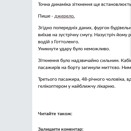
Точна динаміка зіткнення ще встановлюєть
Пише -
джерело.
Згідно попередніх даних, фургон будівельни
виїхав на зустрічну смугу. Назустріч йому 
водій з Готтоленго.
Уникнути удару було неможливо.
Зіткнення було надзвичайно сильним. Кабін
пасажирів на борту загинули миттєво. Ними 
Третього пасажира, 48-річного чоловіка, в
гелікоптером у найближчу лікарню.
Читайте також:
Залишити коментар: