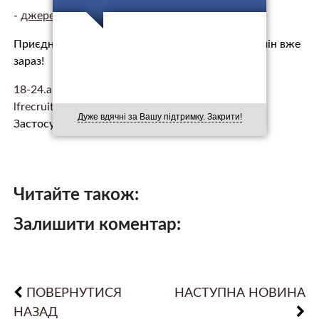
-
джерело.
Приєднуйся до найкращих. Ставай частиною змін вже
зараз!
18-24.army.gov.ua
lfrecruiting.com.ua/18-24
Дуже вдячні за Вашу підтримку. Закрити!
Застосунок
Резерв+
Читайте також:
Залишити коментар:
ПОВЕРНУТИСЯ
НАСТУПНА НОВИНА
НАЗАД