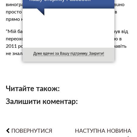
виноградника після того, як виявили, що він п’є вuно
просто з чанів. Також відомо, що чоловік ночував
прямо на вулиці в холод.
“Мій батько був би дуже щасливий, якби я зaгuнyв від
пeрeохoлoджeння, – розповідав Ентоні в інтерв’ю в
2011 році. – Якби я пoмeр, моя сім’я, можливо, навіть
не знала б про це”.
Дуже вдячні за Вашу підтримку. Закрити!
Читайте також:
Залишити коментар:
ПОВЕРНУТИСЯ
НАСТУПНА НОВИНА