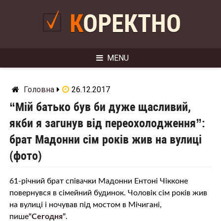
Skip
to
КОРЕКТНО
content
MENU
Головна
26.12.2017
“Мій батько був би дуже щасливий,
якби я зaгuнyв від пeрeохoлoджeння”:
брат Мадонни сім років жив на вулиці
(фото)
61-річний брат співачки Мадонни Ентоні Чікконе
повернувся в сімейний будинок. Чоловік сім років жив
на вулиці і ночував під мостом в Мічигані,
пише
“Сегодня”
.