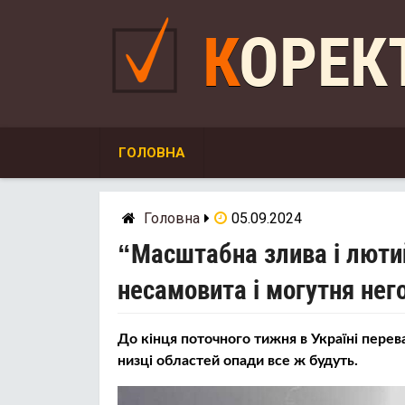
Skip
to
КОРЕ
content
ГОЛОВНА
Головна
05.09.2024
“Масштабна злива і лютий
несамовита і могутня нег
До кінця поточного тижня в Україні перев
низці областей опади все ж будуть.