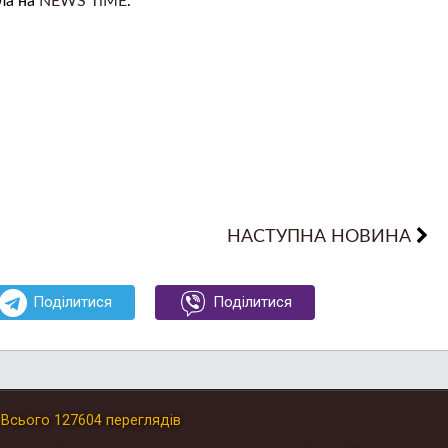
ла на
NEWS TiME
.
НАСТУПНА НОВИНА
Поділитися
Поділитися
.
Всього
127604
переглядів