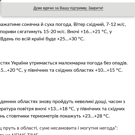
чі +16…+21 °С, а вдень +27…+32 °С.
Дуже вдячні за Вашу підтримку. Закрити!
важатиме сонячна й суха погода, Вітер східний, 7-12 м/с,
 пориви сягатимуть 15-20 м/с. Вночі +16…+21 °С, у
 Вдень по всій країні буде +25…+30 °С.
ластях України утримається малохмарна погода без опадів.
15…+20 °С, у північних та східних областях +10…+15 °С.
вденних областях знову пройдуть невеликі дощі, часом з
ература повітря вночі +13…+18 °С, у північних та східних
нь стовпчики термометрів покажуть +23…+28 °С.
пруть в області, суне несамовита і могутня негода”: