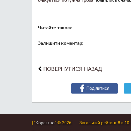
очікується потужна гроза
появились снача
Читайте також:
Залишити коментар:
ПОВЕРНУТИСЯ НАЗАД
Поділитися
| "
Коректно
"
© 2026
Загальний рейтинг
8
з
10