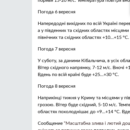
пориви 15-20 м/с. Температура повітря вно
Погода 6 вересня
Напередодні вихідних по всій Україні пере
а у південних та східних областях місцями
північних та східних областях +10…+15 °С.
Погода 7 вересня
У суботу, за даними Кібальчича, в усіх об
Вітер східного напрямку, 7-12 м/с. Вночі +
Вдень по всій країні буде +25…+30 °С.
Погода 8 вересня
Наприкінці тижня у Криму та місцями у пі
грозою. Вітер буде східний, 5-10 м/с. Темп
областях похолоднішає до +9…+14 °С. Вде
Сообщение
“Масштабна злива і лютий дощ 