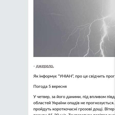
-
джерело.
Як інформує “УНІАН”, про це свідчить прог
Погода 5 вересня
У четвер, за його даними, під впливом пів
областей України опадів не прогнозується.
пройдуть короткочасні грозові дощі. Вітер 