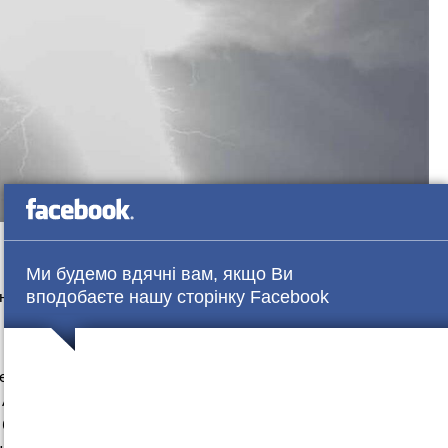
Ми будемо вдячні вам, якщо Ви
вподобаєте нашу сторінку Facebook
ноз синоптика Ігоря Кібальчича.
денно-західної периферії антициклону у більшості
 Але у південних областях, а також у Криму місцями
буде східний, 7-12 м/с, у Приазов’ї та на півдні місцями