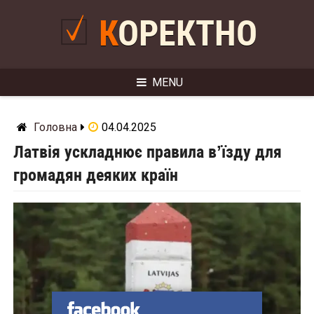
Skip
to
КОРЕКТНО
content
MENU
Головна
04.04.2025
Латвія ускладнює правила вʼїзду для
громадян деяких країн