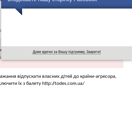
:
ячому балеті Тодес, невдоволені нав’язуванням одним з
Дуже вдячні за Вашу підтримку. Закрити!
шем поїздки їх дітей до Москви.
ажання відпускати власних дітей до країни-агресора,
ючити їх з балету http://todes.com.ua/