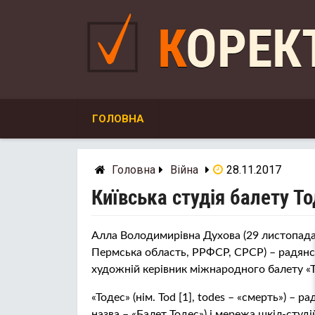
Skip
to
КОРЕ
content
ГОЛОВНА
Головна
Війна
28.11.2017
Київська студія балету То
Алла Володимирівна Духова (29 листопада 
Пермська область, РРФСР, СРСР) – радянсь
художній керівник міжнародного балету «Т
«Тодес» (нім. Tod [1], todes – «смерть») –
назва – «Балет Тодес») і мережа шкіл-сту