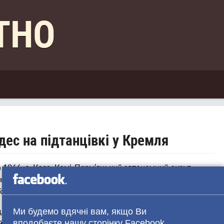
КТНО
дес на підтанцівкі у Кремля
1966, с. Коса, Комі-Перм’яцький автономний округ,
кий і російський професійний хореограф, засновниця і
одес».
Ми будемо вдячні вам, якщо Ви
 радянський і російський танцювальний колектив (офіційна
вподобаєте нашу сторінку Facebook
дій з навчання танцювального мистецтва. Назва походить