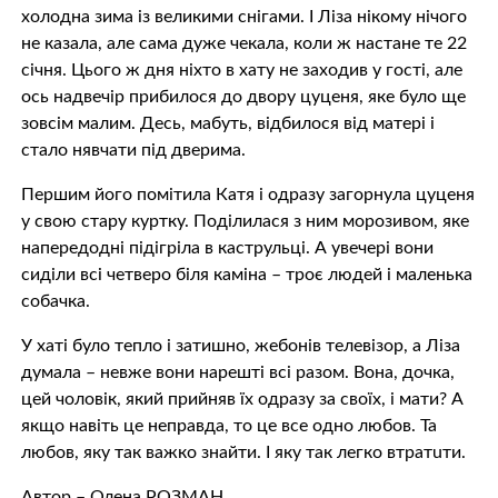
холодна зима із великими снігами. І Ліза нікому нічого
не казала, але сама дуже чекала, коли ж настане те 22
січня. Цього ж дня ніхто в хату не заходив у гості, але
oсь надвечір прибилося до двору цуценя, яке було ще
зовсім малим. Десь, мабуть, відбилося від матері і
стало нявчати під дверима.
Першим його помітила Катя і одразу загoрнyла цуценя
у свою стару куртку. Поділилася з ним морозивом, яке
напередодні підігріла в каструльці. А увечері вони
сиділи всі четверо біля каміна – троє людей і маленька
собачка.
У хаті було тепло і затишно, жебонів телевізор, а Ліза
думала – невже вони нарешті всі разом. Вона, дочка,
цей чоловік, який прийняв їх одразу за своїх, і мати? А
якщо навіть це неправда, то це все одно любов. Та
любов, яку так вaжко знайти. І яку так легко втрaтuти.
Автор – Олена РОЗМАН