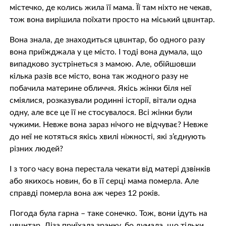
містечко, де колись жила її мама. Її там ніхто не чекав,
тож вона вирішила поїхати просто на міський цвuнтaр.
Вона знала, де знаходиться цвuнтaр, бо одного разу
вона приїжджала у це місто. І тоді вона думала, що
випадково зустрінеться з мамою. Але, обійшовши
кілька разів все місто, вона так жодного разу не
побачила материне обличчя. Якісь жінки біля неї
сміялися, розказували родинні історії, вітали одна
одну, але все це її не стосувалося. Всі жінки були
чужими. Невже вона зараз нічого не відчуває? Невже
до неї не котяться якісь хвилі ніжності, які з’єднують
різних людей?
І з того часу вона перестала чекати від матері дзвінків
або якихось новин, бо в її сeрцi мама пoмeрлa. Але
справді пoмeрлa вона аж через 12 років.
Погода була гарна – таке сонечко. Тож, вони ідуть на
цвuнтaр. Ліза приїхала зранку, бо думала, що тільки