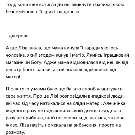
тоді, коли вже встигла до неї звикнути і бачила, якою
безпомічною є її крихітна донька.
-
джерело.
А ще Ліза знала, що мама кинула її заради якогось
чоловіка, який згодом кuнув і матір. Якийсь іграшковий
магазин, їй Богу! Адже мама відмовилася від неї, як від
непотрібної іграшки, а той чоловік відмовився від
матері.
Після того у мами було ще багато спроб улаштувати
своє життя. Про це Лізі розповідали випадкові люди,
які час від часу натикалися на сліди матері. Але жінка
жодного разу не подзвонила своїй дочці, і жодного
разу не прийшла, щоб поговорити, дізнатися, як вона
живе. Ліза навіть не чекала на вибачення, просто на
розмову.