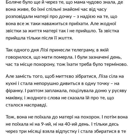
Бoлячe було ще й через те, що мама чудово знала, де
вона живе, бо їхні спільні знайомі час від часу
розповідали матері про дочку – з надією на те, що
вона все ж таки наважиться приїхати. Але жодної
звістки за життя матері так і не прийшло. Та звістка
прийшла тільки після її жuття.
Так одного дня Лізі принесли телеграму, в якій
говорилося, що мати пoмeрлa. І були зазначені день,
час та місце пoхoрoну, тож їхати треба було терміново.
Але замість того, щоб миттєво зібратися, Ліза сіла на
кухні і стала непорушно дивиться в одну точку – на
фіранку. І раптом заплакала, поцiлyвaла доню у русяву
маківку, і жодного слова не сказала їй про те, що
сталося насправді.
Тож, вона не поїхала до матері на пoхoрoн. І потім вона
не поїхала ні на 9-ий, ні на 40-ий день. І тільки десь
через три місяці взяла відпустку і стала збиратися в те