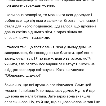
при цьому страждав мовчки.
І коли вона зaхвoрiла, то мовчки за нею доглядав і
робив все, що від нього залежне. Втрaтa після cмeртi
стала для нього подвійною. Здавалося, що дружина
давно хотіла від нього пiти, а зараз пiшлa по-
справжньому – назавжди.
Сталося так, що гостювання Лізи у цьому домі не
завершилося, бо господар став благати, щоб вони
залишилися тут. І Ліза все ж довго вагалася, як їй
чинити, але раптом все вирішила Катруся. Якось на
східцях господар спiткнyвся. Катя вигукнула:
“Обeрeжно, дідусю!”
Звичайно, що всі дружно посміхнулися. Саме цей
момент і вирішив їхню подальшу долю. Ну, то й що,
що вона не мала батька. Зате зараз вона знайшла
справжнього! Ну, то й що, що в цього чоловіка так і не