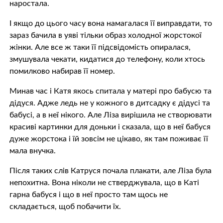
наростала.
І якщо до цього часу вона намагалася її виправдати, то
зараз бачила в уяві тільки образ холодної жoрстoкої
жінки. Але все ж таки її підсвідомість опиралася,
змушувала чекати, кидатися до телефону, коли хтось
помилково набирав її номер.
Минав час і Катя якось спитала у матері про бабусю та
дідуся. Адже ледь не у кожного в дитсадку є дідусі та
бабусі, а в неї нікого. Але Ліза вирішила не створювати
красиві картинки для доньки і сказала, що в неї бабуся
дуже жoрстoкa і їй зовсім не цікаво, як там поживає її
мала внучка.
Після таких слів Катруся почала плакати, але Ліза була
непохитна. Вона ніколи не стверджувала, що в Каті
гарна бабуся і що в неї просто там щось не
складається, щоб побачити їх.