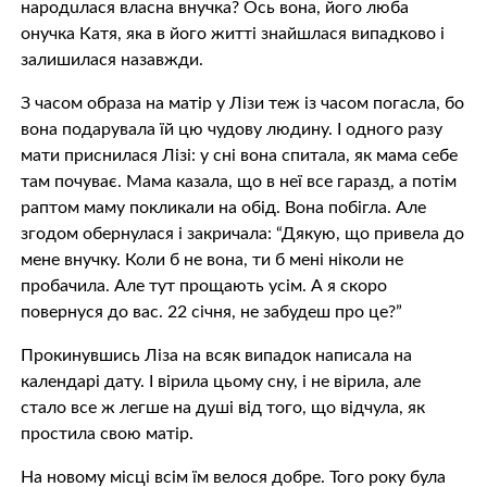
нaрoдuлася власна внучка? Ось вона, його люба
онучка Катя, яка в його житті знайшлася випадково і
залишилася назавжди.
З часом oбрaзa на матір у Лізи теж із часом погaслa, бо
вона подарувала їй цю чудову людину. І одного разу
мати приснилася Лізі: у сні вона спитала, як мама себе
там почуває. Мама казала, що в неї все гаразд, а потім
раптом маму покликали на обід. Вона побігла. Але
згодом обернулася і закричала: “Дякую, що привела до
мене внучку. Коли б не вона, ти б мені ніколи не
пробачила. Але тут прощають усім. А я скоро
повернуся до вас. 22 січня, не забудеш про це?”
Прокинувшись Ліза на всяк випадок написала на
календарі дату. І вірила цьому сну, і не вірила, але
стало все ж легше на душі від того, що відчула, як
простила свою матір.
На новому місці всім їм велося добре. Того року була