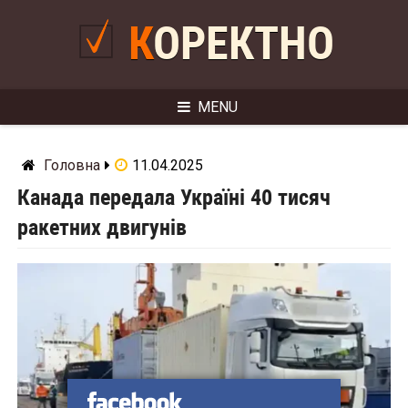
Skip
to
КОРЕКТНО
content
MENU
Головна
11.04.2025
Канада передала Україні 40 тисяч
ракетних двигунів