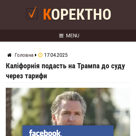
Skip
to
КОРЕКТНО
content
MENU
Головна
17.04.2025
Каліфорнія подасть на Трампа до суду
через тарифи