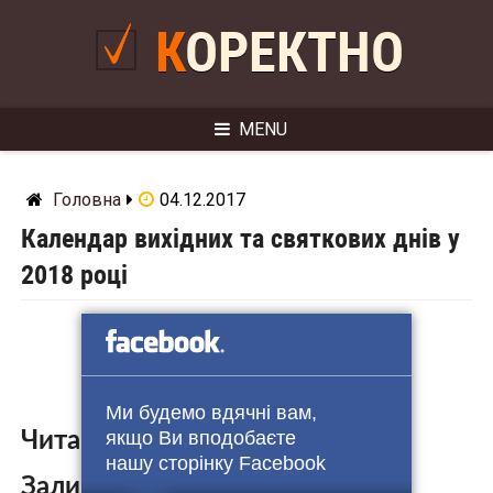
Skip
to
КОРЕКТНО
content
MENU
Головна
04.12.2017
Календар вихідних та святкових днів у
2018 році
Ми будемо вдячні вам,
якщо Ви вподобаєте
Читайте також:
нашу сторінку Facebook
Залишити коментар: