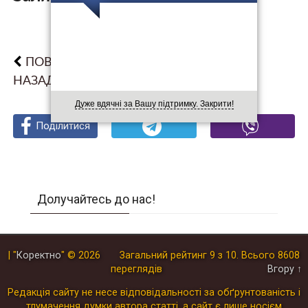
ПОВЕРНУТИСЯ
НАЗАД
Дуже вдячні за Вашу підтримку. Закрити!
Поділитися
Поділитися
Поділитися
Долучайтесь до нас!
| "
Коректно
"
© 2026
Загальний рейтинг
9
з
10
.
Всього
8608
переглядів
Вгору ↑
Редакція сайту не несе відповідальності за обґрунтованість і
тлумачення думки автора статті, а сайт є лише носієм