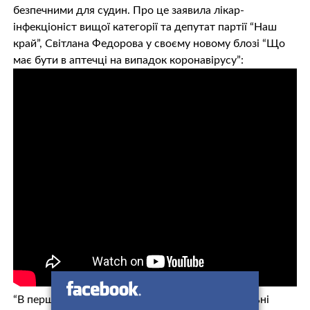
безпечними для судин. Про це заявила лікар-
інфекціоніст вищої категорії та депутат партії “Наш
край”, Світлана Федорова у своєму новому блозі “Що
має бути в аптечці на випадок коронавірусу”:
“В першу чергу ми використовуємо протизапальні