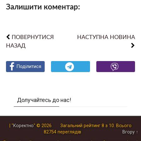
Залишити коментар:
ПОВЕРНУТИСЯ
НАСТУПНА НОВИНА
НАЗАД
Поділитися
Поділитися
Поділитися
Долучайтесь до нас!
| "
Коректно
"
© 2026
Загальний рейтинг
8
з
10
.
Всього
82754
переглядів
Вгору ↑