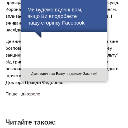
препарати. Такі як парацетамол, ібупрофен, німесулід.
Ми будемо вдячні вам,
Коронавірус в тому числі сприяє тромбоутворенням,
якщо Ви вподобаєте
впливає на стінки судин, веде до мікротромбозів. І
нашу сторінку Facebook
вживання неправильних ліків може мати тяжкі
наслідки для хворого”, – розповідає Федорова.
Це вже не перший відеоблог інфекціоніста. Вона вже
розповіла, кому не потрібно робити бустерну дозу
вакцини, а також як відрізнити “Омікрон” та “Дельту”
від грипу та простуди. Також Світлана Федорова
розпочала онлайн-консультаціі, які будуть проходити
Дуже вдячні за Вашу підтримку. Закрити!
щочетверга. Більше корисних порад на сторінці
Доктора Правди Федорової.
Пише -
джерело.
Читайте також: