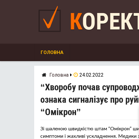
Skip
to
КОРЕ
content
ГОЛОВНА
Головна
24.02.2022
“Хворобу почав супроводж
ознака сигналізує про ру
“Омікрон”
Зі шаленою швидкістю штам “Омікрон” шир
симптоми і жахливі ускладнення. Медики з