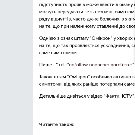
підступність проявів може ввести в оману 
можуть передувати геть незначні симптоми
ряду відчуттів, часто дуже болючих, з як
на те, що при належному ставленні до сво
Однією з ознак штаму “Омікрон” у хворих 
на те, що так проявляється ускладнення, 
саме симптомом.
Пише -
" rel="nofollow noopener noreferrer"
Також штам “Омікрон” особливо активно в
симптоми, від яких раніше потерпали саме
Детальніше дивіться у відео “Факти, ICTV”.
Читайте також: