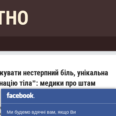
КТНО
увати нестерпний біль, унікальна
йнацію тіла”: медики про штам
иться Україною, викликаючи в інфікованих серйозні
Ми будемо вдячні вам, якщо Ви
азначають, що заразність вірусу – колосальна, а