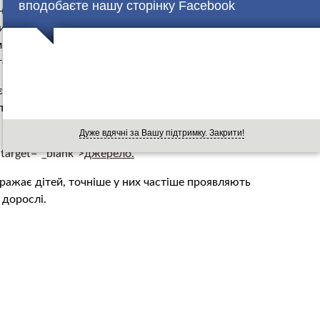
вподобаєте нашу сторінку Facebook
навіть найдосвідченіших професіоналів, адже трагедії
. Простих українців цікавить загрозливість і поширеність
ими доводиться стикатися інфікованим. Медики вказують
го здоров’я нестерпних ознак хвороби можна уникнути.
є прояв “болю у вусі”. Лікарка Людмила Раковська вказує
спричинене вірусом, тому не можна вважати це явище
Дуже вдячні за Вашу підтримку. Закрити!
 target="_blank">
джерело.
ражає дітей, точніше у них частіше проявляють
 дорослі.