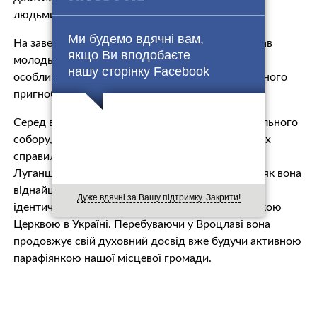
людьми.
Ми будемо вдячні вам,
На завершення Блаженніший Святослав закликав
якщо Ви вподобаєте
молодь в усіх обставинах життя шукати Бога,
нашу сторінку Facebook
особливо у важких моментах самотності, духовного
пригноблення і різного роду труднощів.
Серед виступаючої молоді та парафіян катедрального
собору, особливо глибоке враження на присутніх
справило свідоцтво п. Наталії, переселенки з
Луганщини, яка розповіла свій шлях до Бога та як вона
віднайшла свою національну та християнську
Дуже вдячні за Вашу підтримку. Закрити!
ідентичність завдяки зустрічі з Греко-Католицькою
Церквою в Україні. Перебуваючи у Вроцлаві вона
продовжує свій духовний досвід вже будучи активною
парафіянкою нашої місцевої громади.