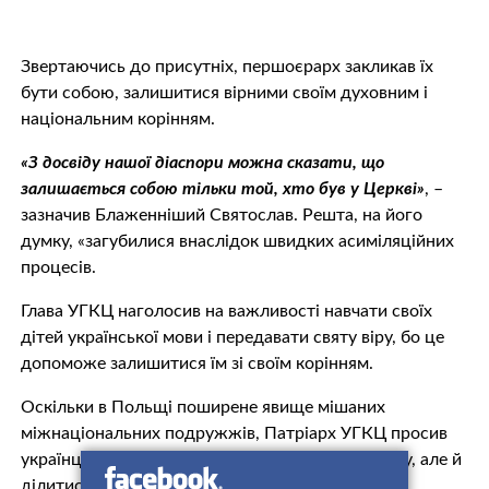
Звертаючись до присутніх, першоєрарх закликав їх
бути собою, залишитися вірними своїм духовним і
національним корінням.
«З досвіду нашої діаспори можна сказати, що
залишається собою тільки той, хто був у Церкві»
, –
зазначив Блаженніший Святослав. Решта, на його
думку, «загубилися внаслідок швидких асиміляційних
процесів.
Глава УГКЦ наголосив на важливості навчати своїх
дітей української мови і передавати святу віру, бо це
допоможе залишитися їм зі своїм корінням.
Оскільки в Польщі поширене явище мішаних
міжнаціональних подружжів, Патріарх УГКЦ просив
українців не тільки зберегти свою віру і культуру, але й
ділитися своїм духовним багатством з іншими