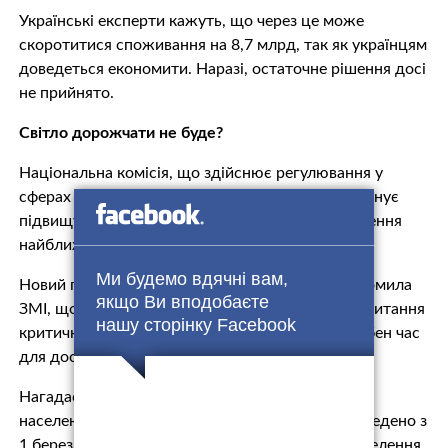
Українські експерти кажуть, що через це може
скоротитися споживання на 8,7 млрд, так як українцям
доведеться економити. Наразі, остаточне рішення досі
не прийнято.
Світло дорожчати не буде?
Національна комісія, що здійснює регулювання у
сферах енергетики і комунальних послуг, не планує
підвищувати вартість електроенергії для населення
найближчим часом.
Ми будемо вдячні вам,
Новий голова НКРЕКП Оксана Кривенко повідомила
якщо Ви вподобаєте
ЗМІ, що у «короткостроковій перспективі таке питання
нашу сторінку Facebook
критично не стоїть», додавши, що комісії потрібен час
для досконального вивчення цього питання.
Нагадаємо, останній етап підвищення цін для
населення, згідно з цією концепцією, було проведено з
1 березня 2017 року, при цьому тарифи для населення