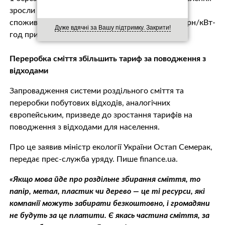
зросли на 26-30% – до 90 коп./КВт-год при
споживанні до 100 кВт-год на місяць і до 1,68 грн/кВт-
Дуже вдячні за Вашу підтримку. Закрити!
год при споживанні понад 100 кВт-год.
Переробка сміття збільшить тариф за поводження з
відходами
Запровадження системи роздільного сміття та
переробки побутових відходів, аналогічних
європейським, призведе до зростання тарифів на
поводження з відходами для населення.
Про це заявив міністр екології України Остап Семерак,
передає прес-служба уряду. Пише finance.ua.
«Якщо мова йде про роздільне збирання сміття, то
папір, метал, пластик чи дерево — це ті ресурси, які
компанії можуть забирати безкоштовно, і громадяни
не будуть за це платити. Є якась частина сміття, за