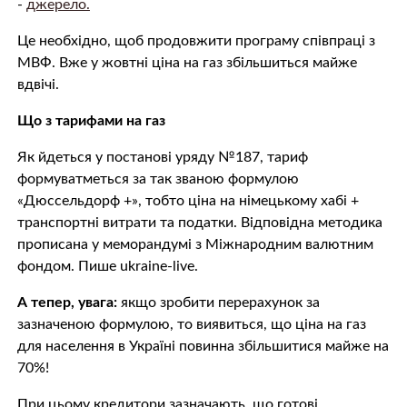
-
джерело.
Це необхідно, щоб продовжити програму співпраці з
МВФ. Вже у жовтні ціна на газ збільшиться майже
вдвічі.
Що з тарифами на газ
Як йдеться у постанові уряду №187, тариф
формуватметься за так званою формулою
«Дюссельдорф +», тобто ціна на німецькому хабі +
транспортні витрати та податки. Відповідна методика
прописана у меморандумі з Міжнародним валютним
фондом. Пише ukraine-live.
А тепер, увага:
якщо зробити перерахунок за
зазначеною формулою, то виявиться, що ціна на газ
для населення в Україні повинна збільшитися майже на
70%!
При цьому кредитори зазначають, що готові