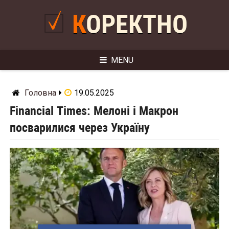
Skip
to
КОРЕКТНО
content
MENU
Головна
19.05.2025
Financial Times: Мелоні і Макрон
посварилися через Україну