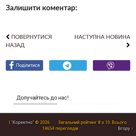
Залишити коментар:
ПОВЕРНУТИСЯ
НАСТУПНА НОВИНА
НАЗАД
Поділитися
Поділитися
Поділитися
Долучайтесь до нас!
| "
Коректно
"
© 2026
Загальний рейтинг
8
з
10
.
Всього
14654
переглядів
Вгору ↑