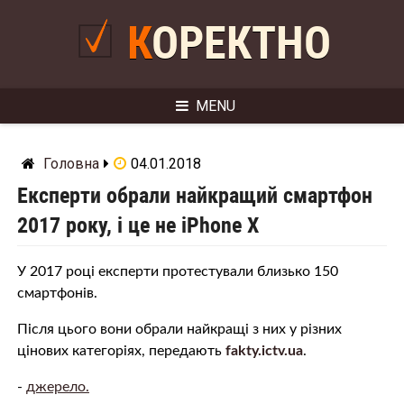
Skip
to
КОРЕКТНО
content
MENU
Головна
04.01.2018
Експерти обрали найкращий смартфон
2017 року, і це не iPhone X
У 2017 році експерти протестували близько 150
смартфонів.
Після цього вони обрали найкращі з них у різних
цінових категоріях, передають
fakty.ictv.ua
.
-
джерело.