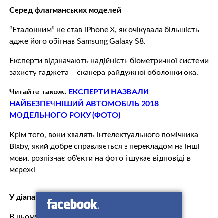
Серед флагманських моделей
“Еталонним” не став iPhone X, як очікувала більшість,
адже його обігнав Samsung Galaxy S8.
Експерти відзначають надійність біометричної системи
захисту гаджета – сканера райдужної оболонки ока.
Читайте також:
ЕКСПЕРТИ НАЗВАЛИ
НАЙБEЗПEЧНIШИЙ АВТОМОБІЛЬ 2018
МОДЕЛЬНОГО РОКУ (ФОТО)
Крім того, вони хвалять інтелектуального помічника
Bixby, який добре справляється з перекладом на інші
мови, розпізнає об’єкти на фото і шукає відповіді в
мережі.
У діапазоні до 12 тис. грн
В цьому ціновому діапазоні експерти назвали