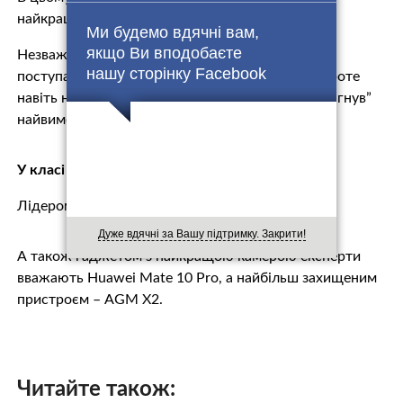
найкращим Honor 9.
Ми будемо вдячні вам,
якщо Ви вподобаєте
Незважаючи на те, що процесор цієї моделі
нашу сторінку Facebook
поступається конкурентам у продуктивності, проте
навіть на більш слабкій платформі гаджет “потягнув”
найвимогливіші ігри.
У класі бюджетних смартфонів
Лідером визнаний Xiaomi Redmi Note 4x.
Дуже вдячні за Вашу підтримку. Закрити!
А також гаджетом з найкращою камерою експерти
вважають Huawei Mate 10 Pro, а найбільш захищеним
пристроєм – AGM X2.
Читайте також: