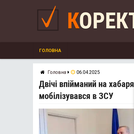
Skip
to
КОРЕ
content
ГОЛОВНА
Головна
06.04.2025
Двічі впійманий на хабар
мобілізувався в ЗСУ