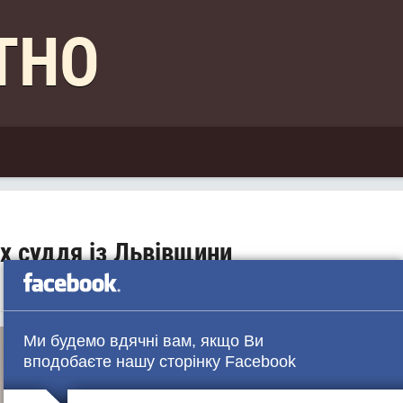
КТНО
ях суддя із Львівщини
Ми будемо вдячні вам, якщо Ви
вподобаєте нашу сторінку Facebook