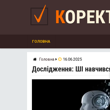
Skip
to
КОРЕ
content
ГОЛОВНА
Головна
16.06.2025
Дослідження: ШІ навчився