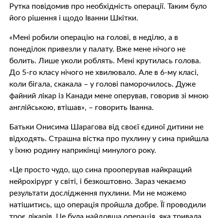
Рутка повідомив про необхідність операції. Таким було
його рішення і щодо Іванни Шкітки.
«Мені робили операцію на голові, в неділю, а в
понеділок привезли у палату. Вже мене нічого не
болить. Лише уколи роблять. Мені крутилась голова.
До 5-го класу нічого не хвилювало. Але в 6-му класі,
коли бігала, скакала – у голові паморочилось. Дуже
файний лікар із Канади мене оперував, говорив зі мною
англійською, втішав», – говорить Іванна.
Батьки Онисима Шарагова від своєї єдиної дитини не
відходять. Страшна вістка про пухлину у сина прийшла
у їхню родину наприкінці минулого року.
«Це просто чудо, що сина прооперував найкращий
нейрохірург у світі, і безкоштовно. Зараз чекаємо
результати дослідження пухлини. Ми не можемо
натішитись, що операція пройшла добре. Її проводили
троє лікарів. Це була найдовша операція, яка тривала