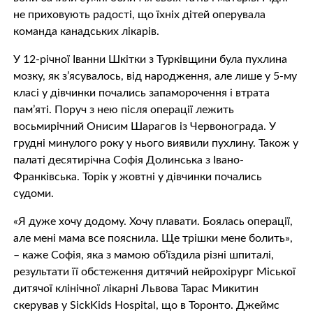
не приховують радості, що їхніх дітей оперувала
команда канадських лікарів.
У 12-річної Іванни Шкітки з Турківщини була пухлина
мозку, як з’ясувалось, від народження, але лише у 5-му
класі у дівчинки почались запаморочення і втрата
пам’яті. Поруч з нею після операції лежить
восьмирічний Онисим Шарагов із Червонограда. У
грудні минулого року у нього виявили пухлину. Також у
палаті десятирічна Софія Долинська з Івано-
Франківська. Торік у жовтні у дівчинки почались
судоми.
«Я дуже хочу додому. Хочу плавати. Боялась операції,
але мені мама все пояснила. Ще трішки мене болить»,
– каже Софія, яка з мамою об’їздила різні шпиталі,
результати її обстеження дитячий нейрохірург Міської
дитячої клінічної лікарні Львова Тарас Микитин
скерував у SickKids Hospital, що в Торонто. Джеймс