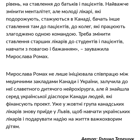
рівень, на ставлення до батьків і пацієнтів. Найважче
змінити менталітет, але молоді лікарі, які
подорожують, стажуються в Канаді, бачать інше
ставлення там до пацієнтів, до колег, які працюють
злагоджено одною командою. Треба змінити
ставлення старших лікарів до студентів і пацієнтів,
навчати з повагою і бажанням», – зауважила
Мирослава Ромах.
Мирослава Ромах не лише ініціювала співпрацю між
медичними закладами Канади і України, залучила до
неї славетного дитячого нейрохірурга, але й знайшла
серед української діаспори Канади людей, які
фінансують проект. Уже у жовтні група канадських
лікарів знову приїде у Львів, щоб навчати українських
лікарів і подарувати надію на життя важкохворим
дітям.
Автор: Галина Терещук