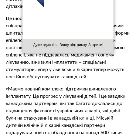
дітлахів із дуже важкими діагнозами.
Це шостий візит канадських медиків у рамках
співпраці між SickKids Hospital і львівським дитячим
шпиталем. Торік лікарі почали оперувати і важкі форми
епілепсії у дітей. Цього року вперше застосували
Дуже вдячні за Вашу підтримку. Закрити!
новітню технологію – двом дітям із важкою формою
епілепсії, яка не піддавалась медикаментозному
лікуванню, вживили імплантати – спеціальні
стимулятори.Тепер у львівській лікарні тепер можуть
постійно обслуговувати таких дітей.
«Маємо повний комплекс підтримки вживленого
імплантату. Це прогрес у лікуванні дітей, і це завдяки
канадським партнерам, які так багато доклались до
підвищення фаховості українських лікарів, які двічі
були на стажуванні в канадській клініці. Міській
дитячій клінічній лікарні канадські партнери
подарували новітнє обладнання на понад 600 тисяч