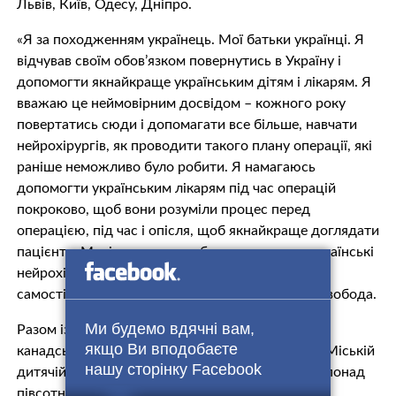
Львів, Київ, Одесу, Дніпро.
«Я за походженням українець. Мої батьки українці. Я
відчував своїм обов’язком повернутись в Україну і
допомогти якнайкраще українським дітям і лікарям. Я
вважаю це неймовірним досвідом – кожного року
повертатись сюди і допомагати все більше, навчати
нейрохірургів, як проводити такого плану операції, які
раніше неможливо було робити. Я намагаюсь
допомогти українським лікарям під час операцій
покроково, щоб вони розуміли процес перед
операцією, під час і опісля, щоб якнайкраще доглядати
пацієнта. Мені важливо, щоб у подальшому українські
нейрохірурги могли проводити такі операції
самостійно», – говорить Джеймс Рутка Радіо Свобода.
Ми будемо вдячні вам,
Разом із Джеймсом Руткою в Україну приїхали
якщо Ви вподобаєте
канадські лікарі-нейрохірурги і неонатологи. У Міській
нашу сторінку Facebook
дитячій клінічній лікарні Львова вони оглянули понад
півсотню хворих дітей і хірурги прооперували 7