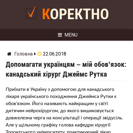
Skip
to
КОРЕКТНО
content
MENU
Головна
22.06.2018
Допомагати українцям – мій обов’язок:
канадський хірург Джеймс Рутка
Приїхати в Україну з допомогою для канадського
лікаря українського походження Джеймса Рутки є
обов’язком. Його називають найкращим у світі
дитячим нейрохірургом, до якого вишиковується
довжелезна черга на консультації і операції звідусіль.
Але у щільному графіку голова кафедри хірургії
Торонтського університету, практикуючий лікар