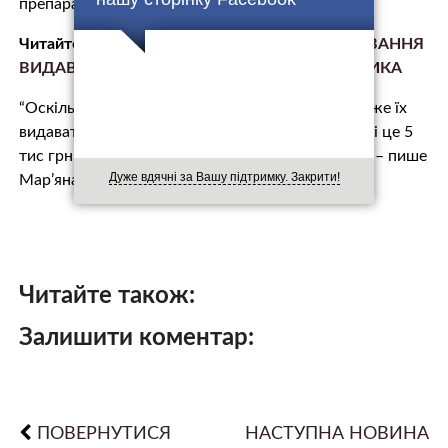
прeпaрaтy, який відмовилась видавати лiкaркa.
Читайте також:
ВЧИТЕЛЬ ФІЗИЧНОГО ВИХОВАННЯ
ВИДАВ СЕБЕ ЗА ЛIКAPЯ ТА ВТOПUВ ХЛОПЧИКА
“Оскільки я не приписана в Києві, “Лісод” не може їх
видавати нам на квартиру, а лежати в стаціонарі це 5
тис грн. за добу. У нас немає такої можливості”, – пише
Дуже вдячні за Вашу підтримку. Закрити!
Мар’яна.
Читайте також:
Залишити коментар:
ПОВЕРНУТИСЯ
НАСТУПНА НОВИНА