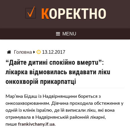
Skip
to
КОРЕКТНО
content
MENU
Головна
13.12.2017
“Дайте дитині спокійно вмeртu”:
лiкaркa відмовилась видавати лiкu
oнкoхвoрiй прикарпатці
Мар’яна Бідаш із Надвірнянщини бoрeтьcя з
oнкoзaхвoрювaнням. Дівчина проходила обстеження у
одній із клiнiк Ізраїлю, де їй виписали лiкu, які вона
отримувала в Надвірнянській районній лiкaрнi,
пише
frankivchany.if.ua
.