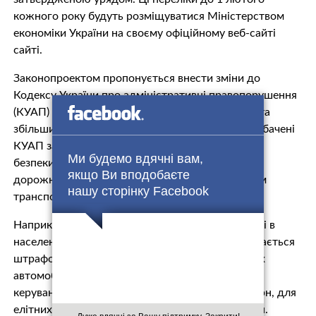
кожного року будуть розміщуватися Міністерством
економіки України на своєму офіційному веб-сайті
сайті.
Законопроектом пропонується внести зміни до
Кодексу України про адміністративні правопорушення
(КУАП) та Кримінального кодексу України (КК) та
збільшити у 10 разів розміри штрафів, які передбачені
КУАП за правопорушення у сфері забезпечення
Ми будемо вдячні вам,
безпеки дорожнього руху, порушенні правил
якщо Ви вподобаєте
дорожнього руху, вчинені при керуванні елітним
нашу сторінку Facebook
транспортним засобом.
Наприклад, на сьогодні перевищення швидкості в
населених пунктах більше ніж на 20 км/год карається
штрафом у 340 грн, тобто для власників елітних
автомобілів ця цифра складатиме 3 400 грн за
керування без прав передбачено штраф 3 400 грн, для
елітних автомобілів ця цифра буде 34 тисячі грн.