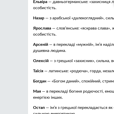
Ельвіра
— давньогерманське: «захисниця л
особистість.
Назар
— з арабської «далекоглядний», сил
Ярослава
— слов’янське: «яскрава слава», 
особистість.
Арсеній
— в перекладі «мужній», ім’я наді
душевна людина.
Олексій
— з грецької «захисник», сильна, 
Таїсія
— латинське: «родюча», горда, незал
Богдан
— «Богом даний», спокійний, стрим
Мая
— в перекладі богиня родючості, емоц
енергією інших.
Остап
— ім’я з грецької перекладається як 
сильною енергетикою.