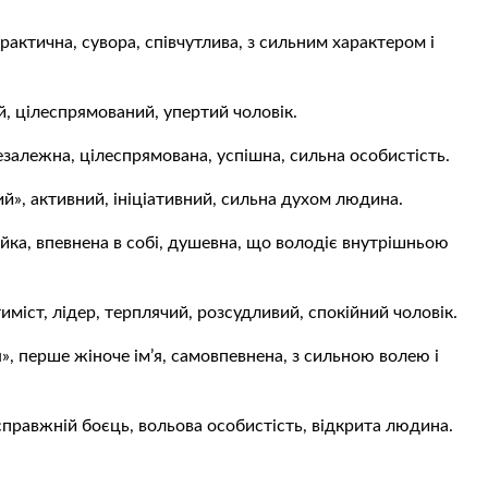
рактична, сувора, співчутлива, з сильним характером і
й, цілеспрямований, упертий чоловік.
езалежна, цілеспрямована, успішна, сильна особистість.
ий», активний, ініціативний, сильна духом людина.
ійка, впевнена в собі, душевна, що володіє внутрішньою
міст, лідер, терплячий, розсудливий, спокійний чоловік.
, перше жіноче ім’я, самовпевнена, з сильною волею і
справжній боєць, вольова особистість, відкрита людина.