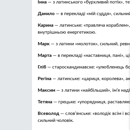
Інна
— з латинського «бурхливий потік», те
Данило
— в перекладі «мій суддя», сильни
Карина
— латинське: «правляча кораблем»,
внутрішньою енергетикою.
Марк
— з латини «молоток», сильний, рев
Марта
— в перекладі «наставниця, пані», ці
Гліб
— староскандинавске: «улюбленець богі
Регіна
— латинське: «цариця, королева», ак
Максим
— з латини «найбільший», ім’я над
Тетяна
— грецьке: «упорядниця, раставляю
Всеволод
— слов’янське: «володіє всім і в
сильний чоловік.