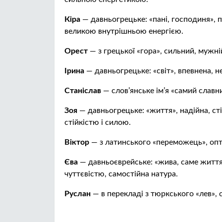
Кіра
— давньогрецьке: «пані, господиня», п
великою внутрішньою енергією.
Орест
— з грецької «гора», сильний, мужні
Ірина
— давньогрецьке: «світ», впевнена, н
Станіслав
— слов’янське ім’я «самий славн
Зоя
— давньогрецьке: «життя», надійна, ст
стійкістю і силою.
Віктор
— з латинського «переможець», опти
Єва
— давньоєврейське: «жива, саме життя»
чуттєвістю, самостійна натура.
Руслан
— в перекладі з тюркського «лев», 