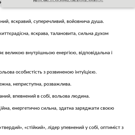
юдей», добра, чесна, розважлива, з сильною енергетикою
ьний, яскравий, суперечливий, войовнича душа.
життєрадісна, яскрава, талановита, сильна духом
ляє великою внутрішньою енергією, відповідальна і
вольова особистість з розвиненою інтуїцією.
ежна, неприступна, розважлива.
аний, впевнений в собі, вольова людина.
ійна, енергетично сильна, здатна заряджати своєю
«твердий», «стійкий», лідер упевнений у собі, оптиміст з