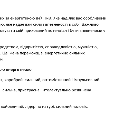
 за енергетикою ім’я. Ім’я, яке наділяє вас особливими
ю, яке надає вам сили і впевненості в собі. Важливо
овувати свій прихований потенціал і бути впевненими у
родством, відкритістю, справедливістю, мужністю,
. Це імена переможців, енергетично сильних
м.
ьною енергетикою
», хоробрий, сильний, оптимістичний і імпульсивний.
 сильна, пpистpaсна, інтелектуально розвинена
 войовничий, лідер по натурі, сильний чоловік.