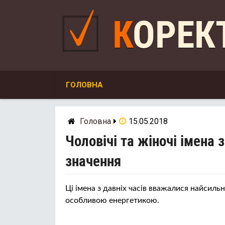
Skip
to
КОРЕ
content
ГОЛОВНА
Головна
15.05.2018
Чоловічі та жіночі імена 
значення
Ці імена з давніх часів вважалися найсиль
особливою енергетикою.