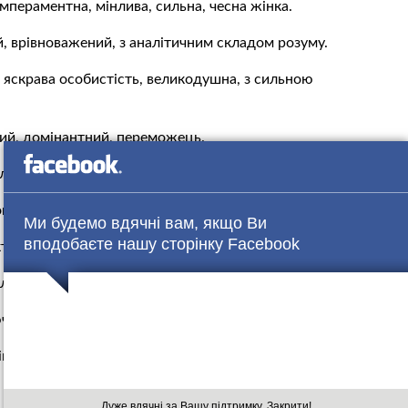
мпераментна, мінлива, сильна, чесна жінка.
й, врівноважений, з аналітичним складом розуму.
 яскрава особистість, великодушна, з сильною
ний, домінантний, переможець.
леспрямована, стабільна, стійка, спокійна.
в», сильний духом, настирний і впевнена у собі.
Ми будемо вдячні вам, якщо Ви
вподобаєте нашу сторінку Facebook
тивна, витривала, працьовита, зі світлою енергетикою.
іляє силою духу, мужністю, надійністю цієї людини.
ча правила», емоційна, товариська, любить порядок.
сіма», врівноважений, відкритий, комунікабельний,
Дуже вдячні за Вашу підтримку. Закрити!