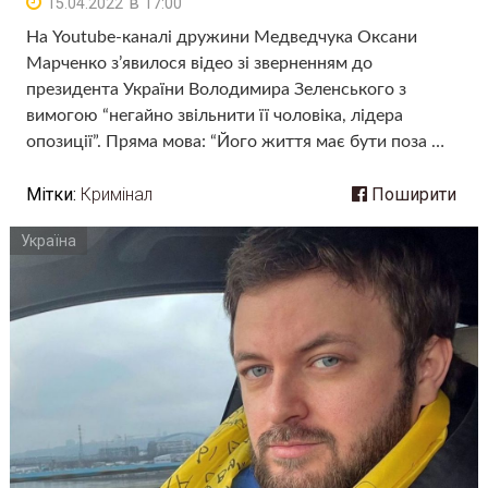
в
15.04.2022
17:00
На Youtube-каналі дружини Медведчука Оксани
Марченко з’явилося відео зі зверненням до
президента України Володимира Зеленського з
вимогою “негайно звільнити її чоловіка, лідера
опозиції”. Пряма мова: “Його життя має бути поза …
Мітки:
Кримінал
Поширити
Україна