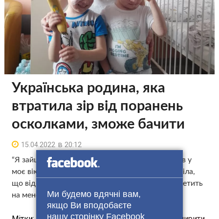
Українська родина, яка
втратила зір від поранень
осколками, зможе бачити
в
15.04.2022
20:12
“Я зайшла на кухню і побачила, як снаряд влетів у
моє вікно. Все було так швидко, що я не зрозуміла,
що відбувається. Я просто побачила, як щось летить
Ми будемо вдячні вам,
на мене”. …
якщо Ви вподобаєте
нашу сторінку Facebook
Мітки:
Світ
Поширити