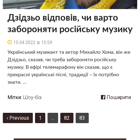
Дзідзьо відповів, чи варто
забороняти російську музику
в
15.04.2022
15:59
Український музикант та актор Михайло Хома, він же
Дзідзьо, сказав, чи треба забороняти російську
музику. В ефірі телемарафону він сказав, що є
прекрасні українські пісні, традиції – їх потрібно
знати. …
Мітки:
Шоу-біз
Поширити
‹ Previous
1
…
82
83
Пагінація
записів