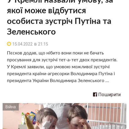
У Кремлі назвали умову, за
якої може відбутися
особиста зустріч Путіна та
Зеленського
в
15.04.2022
21:15
Пєсков додав, що нібито вони поки не бачать
просування для зустрічі тет-а-тет двох президентів.
У Кремлі заявили, що умовою можливої ​​зустрічі
президента країни-агресорки Володимира Путіна і
президента України Володимира Зеленського …
Поширити
Війна