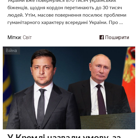
України вже повернулися 870 тисяч українських
біженців, щодня кордон перетинають до 30 тисяч
людей. Утім, масове повернення посилює проблеми
гуманітарного характеру всередині України. Про …
Мітки:
Світ
Поширити
Війна