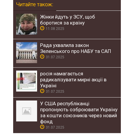
Читайте також:
Жінки йдуть у ЗСУ, щоб
боротися за країну
11.08.2025
Рада ухвалила закон
Зеленського про НАБУ та САП
31.07.2025
росія намагається
радикалізувати мирні акції в
Україні
31.07.2025
У США республіканці
пропонують озброювати Україну
за кошти союзників через новий
фонд
31.07.2025