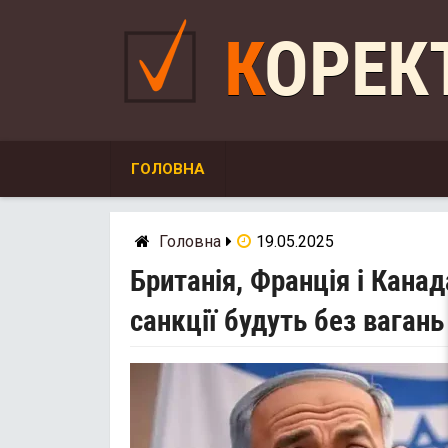
Skip
to
КОРЕ
content
ГОЛОВНА
Головна
19.05.2025
Британія, Франція і Кана
санкції будуть без вагань