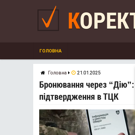
Skip
to
КОРЕ
content
ГОЛОВНА
Головна
21.01.2025
Бронювання через “Дію”: 
підтвердження в ТЦК