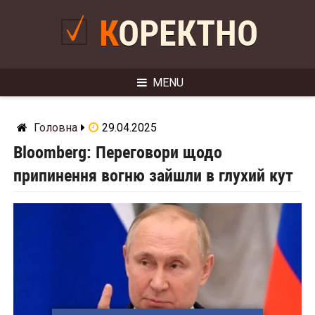
Skip
to
КОРЕКТНО
content
MENU
Головна
29.04.2025
Bloomberg: Переговори щодо
припинення вогню зайшли в глухий кут