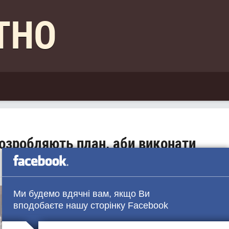
КТНО
озробляють план, аби виконати
Ми будемо вдячні вам, якщо Ви
вподобаєте нашу сторінку Facebook