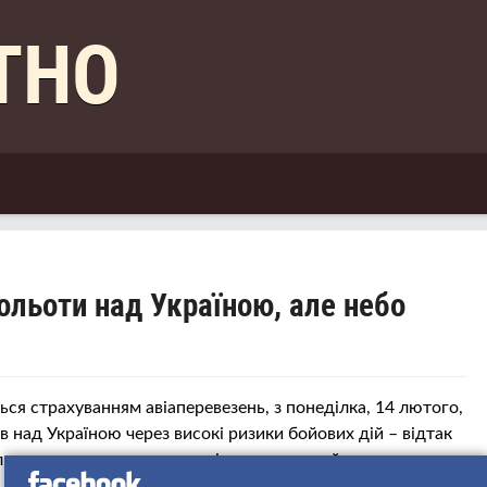
КТНО
ольоти над Україною, але небо
ься страхуванням авіаперевезень, з понеділка, 14 лютого,
 над Україною через високі ризики бойових дій – відтак
ьоти, хоча про закриття авіапростору не йдеться.