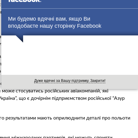
страхові компанії прийняли через безпрецедентну
вно потенційної загрози для України з боку РФ.
Ми будемо вдячні вам, якщо Ви
вподобаєте нашу сторінку Facebook
іакомпаній вимушені припинити польоти через вимоги
 літаки поза Україною на час кризи.
аявила про тимчасове припинення рейсів до Києва. А 13
ушений здійснити посадку в Кишиневі через вимоги
омпаній.
Дуже вдячні за Вашу підтримку. Закрити!
нські авіакомпанії не зможуть виконувати польоти у
 може стосуватись російських авіакомпаній, які
Україна”, що є дочірнім підприємством російської “Азур
його результатами мають оприлюднити деталі про польоти
ення міжнародних партнерів, які можуть сприяти