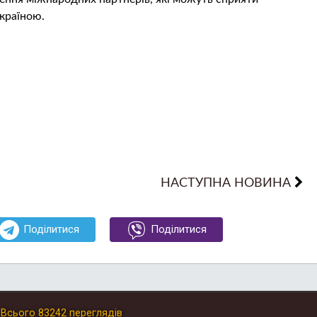
країною.
НАСТУПНА НОВИНА
Поділитися
Поділитися
.
Всього
83242
переглядів