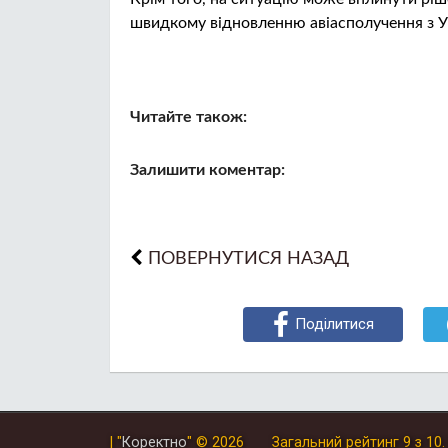
швидкому відновленню авіасполучення з У
Читайте також:
Залишити коментар:
ПОВЕРНУТИСЯ НАЗАД
Поділитися
| "
Коректно
"
© 2026
Загальний рейтинг
9
з
10