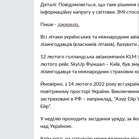
Деталі: Повідомляється, що таке рішення 
інформаційну напругу у світових ЗМІ стосо
Пише -
джерело.
Всі літаки українських та міжнародних ав
лізингодавців (власників літаків), базувати
12 лютого голландська авіакомпанія KLM з
лютого рейс SkyUp Фуншал – Київ, був зм
лізингодавця та міжнародних страхових к
Ймовірно, з 14 лютого 2022 року всі украї
повітряному просторі України. Виключення
застраховані в РФ – наприклад, “Азур Ейр 
Ейр”.
У неділю проходить засідання уряду, за 
над Україною.
Крім того, на ситуацію може вплинути ріш