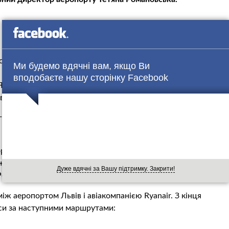
мство розвивати транспортне сполучення з містом,
Ми будемо вдячні вам, якщо Ви
им. Причому, не тільки зі Львовом, а й з Івано-
вподобаєте нашу сторінку Facebook
 сподіваюся, що в квітні-травні буде нарешті прийнято
ві транспортні сполучення “.
еговори з міською владою Львова з даного питання дещо
ту до залізничного вокзалу і автовокзалу у Львові – у
жений переговорний процес, як і з авіакомпаніями,
Дуже вдячні за Вашу підтримку. Закрити!
 Романовська.
іж аеропортом Львів і авіакомпанією Ryanair. З кінця
йси за наступними маршрутами: