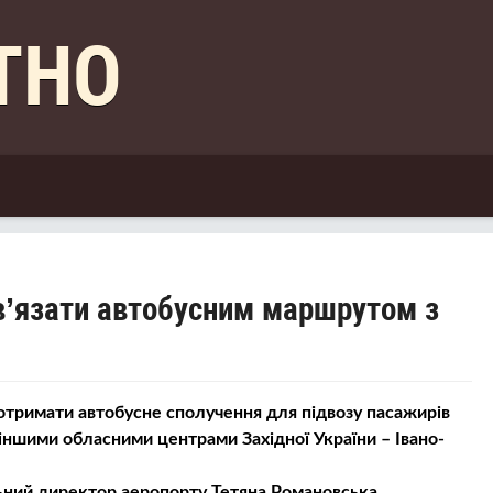
КТНО
в’язати автобусним маршрутом з
тримати автобусне сполучення для підвозу пасажирів
з іншими обласними центрами Західної України – Івано-
ьний директор аеропорту Тетяна Романовська.