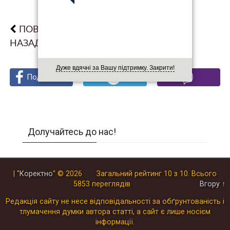
ПОВЕРНУТИСЯ
НАЗАД
Дуже вдячні за Вашу підтримку. Закрити!
Поділитися
Поділитися
Поділитися
Долучайтесь до нас!
| "
Коректно
"
© 2026
Загальний рейтинг
10
з
10
.
Всього
5853
переглядів
Вгору ↑
Редакція сайту не несе відповідальності за обґрунтованість і
тлумачення думки автора статті, а сайт є лише носієм
інформації.