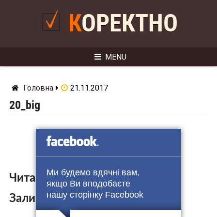
Skip
to
КОРЕКТНО
content
MENU
Головна
21.11.2017
20_big
Ми будемо вдячні вам,
Читайте також:
якщо Ви вподобаєте
нашу сторінку Facebook
Залишити коментар: